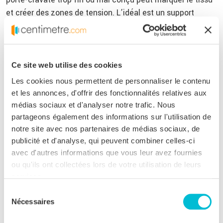
et créer des zones de tension. L’idéal est un support
suffisamment large, qui accueille la cravate sans la pincer
ni l’étirer.
Bien suspendue, la cravate tombe naturellement, respire
Ce site web utilise des cookies
et reste toujours prête à être portée. Ce type de
Les cookies nous permettent de personnaliser le contenu
rangement cravate
est particulièrement agréable au
et les annonces, d'offrir des fonctionnalités relatives aux
quotidien : tout est visible, accessible, et l’espace garde
médias sociaux et d'analyser notre trafic. Nous
une vraie sensation d’ordre et de légèreté.
partageons également des informations sur l'utilisation de
notre site avec nos partenaires de médias sociaux, de
publicité et d'analyse, qui peuvent combiner celles-ci
Rangement cravate : erreurs
avec d'autres informations que vous leur avez fournies
ou qu'ils ont collectées lors de votre utilisation de leurs
fréquentes à éviter
services.
Sélection
Empiler ou plier les cravates sans
Nécessaires
du
protection
consentement