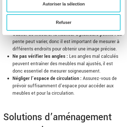
Autoriser la sélection
Il est facile de commettre des erreurs lors de la prise de
côtes, surtout dans des espaces complexes. Voici
quelques erreurs courantes à éviter :
Refuser
Oublier de mesurer la hauteur à plusieurs points :
La
pente peut varier, donc il est important de mesurer à
différents endroits pour obtenir une image précise.
Ne pas vérifier les angles :
Les angles mal calculés
peuvent entraîner des meubles mal ajustés, il est
donc essentiel de mesurer soigneusement.
Négliger l’espace de circulation :
Assurez-vous de
prévoir suffisamment d’espace pour accéder aux
meubles et pour la circulation.
Solutions d’aménagement