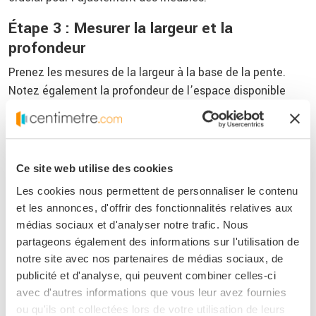
Étape 3 : Mesurer la largeur et la
profondeur
Prenez les mesures de la largeur à la base de la pente.
Notez également la profondeur de l’espace disponible
pour l’installation des meubles. Si la pente est irrégulière,
il peut être utile de prendre plusieurs mesures à différents
points pour obtenir une idée précise de l’espace utilisable.
Ce site web utilise des cookies
Étape 4 : Calculer les angles sous pente
Les cookies nous permettent de personnaliser le contenu
Pour les zones inclinées, utilisez l’équerre pour vérifier les
et les annonces, d'offrir des fonctionnalités relatives aux
angles. Mesurez l’angle entre le mur et le plafond à l’aide
médias sociaux et d'analyser notre trafic. Nous
d’un rapporteur, si nécessaire. Ces informations seront
partageons également des informations sur l'utilisation de
cruciales lors de la
conception de meubles sur-mesure
qui
notre site avec nos partenaires de médias sociaux, de
doivent s’ajuster à ces angles.
publicité et d'analyse, qui peuvent combiner celles-ci
avec d'autres informations que vous leur avez fournies
Étape 5 : Créer un plan
ou qu'ils ont collectées lors de votre utilisation de leurs