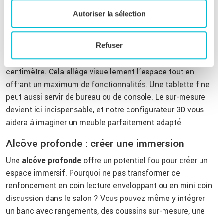
Autoriser la sélection
Alcôve étroite : exploiter la hauteur
Quand l’espace est étroit, on pense tout de suite
verticalité. Installez des étagères du sol au plafond, ou
Refuser
une structure en colonne, pour optimiser le moindre
centimètre. Cela allège visuellement l’espace tout en
offrant un maximum de fonctionnalités. Une tablette fine
peut aussi servir de bureau ou de console. Le sur-mesure
devient ici indispensable, et notre
configurateur 3D
vous
aidera à imaginer un meuble parfaitement adapté.
Alcôve profonde : créer une immersion
Une
alcôve profonde
offre un potentiel fou pour créer un
espace immersif. Pourquoi ne pas transformer ce
renfoncement en coin lecture enveloppant ou en mini coin
discussion dans le salon ? Vous pouvez même y intégrer
un banc avec rangements, des coussins sur-mesure, une