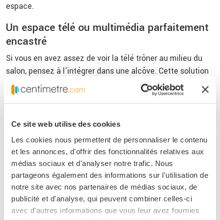
espace.
Un espace télé ou multimédia parfaitement
encastré
Si vous en avez assez de voir la télé trôner au milieu du
salon, pensez à l’intégrer dans une alcôve. Cette solution
permet de l’encastrer joliment tout en masquant les
câbles et appareils. En jouant avec des
meubles adaptés
et quelques niches de rangement, vous pouvez créer une
composition élégante, avec rangements fermés et
Ce site web utilise des cookies
étagères ouvertes. Ce type d’aménagement de
Les cookies nous permettent de personnaliser le contenu
renfoncement est idéal pour les amateurs de déco épurée.
et les annonces, d'offrir des fonctionnalités relatives aux
Vous pouvez même créer un
meuble TV sur-mesure
avec
médias sociaux et d'analyser notre trafic. Nous
des niches pour les consoles, box et autres équipements.
partageons également des informations sur l'utilisation de
Ajoutez quelques panneaux coulissants ou portes pleines
notre site avec nos partenaires de médias sociaux, de
pour dissimuler l’ensemble en un clin d’œil.
publicité et d'analyse, qui peuvent combiner celles-ci
avec d'autres informations que vous leur avez fournies
Une zone de rangement optimisée